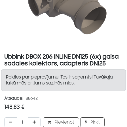
Ubbink DBOX 206 INLINE DN125 (6x) gaisa
sadales kolektors, adapteris DN125
Paldies par pieprasījumu! Tas ir saņemts! Tuvākaja
laikā mēs ar Jums sazināsimies.
Atsauce:
188642
148,83
€
Pievienot
Pirkt