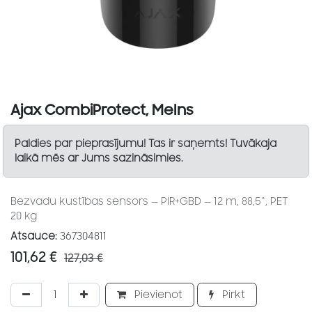
Ajax CombiProtect, Melns
Paldies par pieprasījumu! Tas ir saņemts! Tuvākaja
laikā mēs ar Jums sazināsimies.
Bezvadu kustības sensors — PIR+GBD — 12 m, 88,5°, PET
20 kg
Atsauce:
367304811
101,62
€
127,03
€
Pievienot
Pirkt