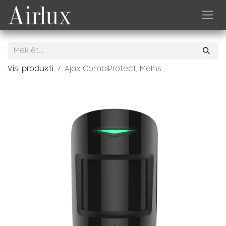
Skip to Content
Visi produkti
Ajax CombiProtect, Melns