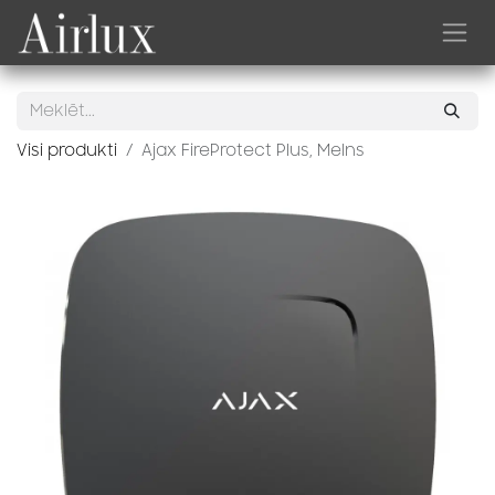
Skip to Content
Visi produkti
Ajax FireProtect Plus, Melns