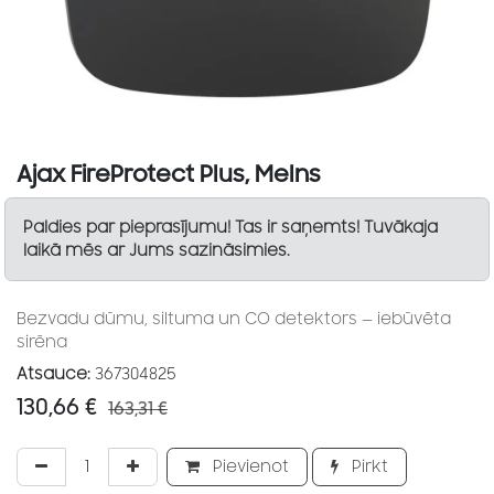
Ajax FireProtect Plus, Melns
Paldies par pieprasījumu! Tas ir saņemts! Tuvākaja
laikā mēs ar Jums sazināsimies.
Bezvadu dūmu, siltuma un CO detektors — iebūvēta
sirēna
Atsauce:
367304825
130,66
€
163,31
€
Pievienot
Pirkt