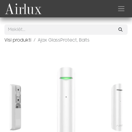
Skip to Content
Visi produkti
Ajax GlassProtect, Balts