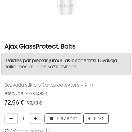
Ajax GlassProtect, Balts
Paldies par pieprasījumu! Tas ir saņemts! Tuvākaja
laikā mēs ar Jums sazināsimies.
Bezvadu stikla plīšanas detektors — 9 m
Atsauce:
367304829
72,56
€
90,70
€
Pievienot
Pirkt
Vēlmjus_saraksts