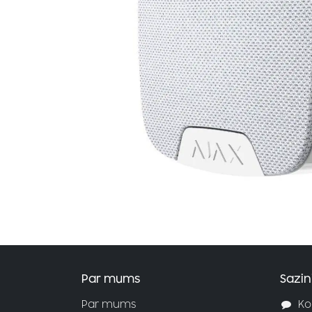
Par mums
Sazin
Par mums
Ko