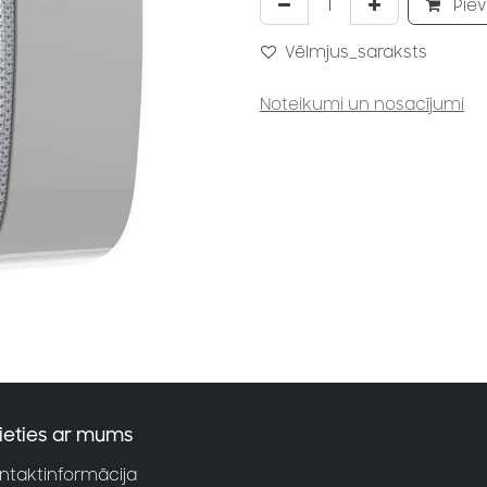
Piev
Vēlmjus_saraksts
Noteikumi un nosacījumi
ieties ar mums
ntaktinformācija