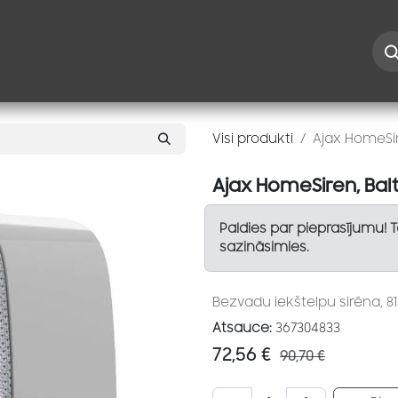
Iespējas
Kontakti
Risinājumi
Blogs
Speciāl
Visi produkti
Ajax HomeSir
Ajax HomeSiren, Bal
Paldies par pieprasījumu! 
sazināsimies.
Bezvadu iekštelpu sirēna, 81–
Atsauce:
367304833
72,56
€
90,70
€