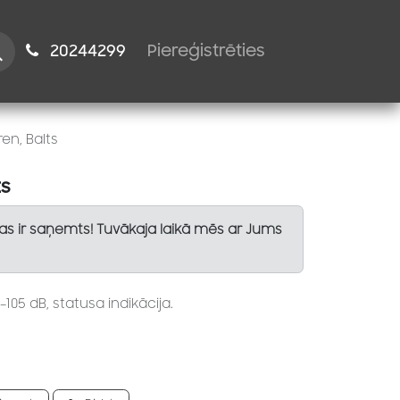
istiem
2024​​4299
Piereģistrēties
en, Balts
ts
Tas ir saņemts! Tuvākaja laikā mēs ar Jums
105 dB, statusa indikācija.