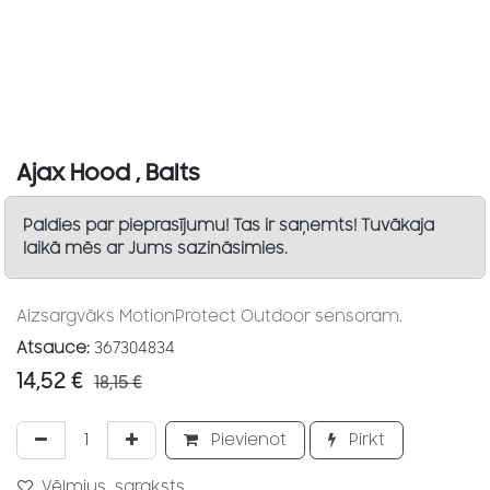
Ajax Hood , Balts
Paldies par pieprasījumu! Tas ir saņemts! Tuvākaja
laikā mēs ar Jums sazināsimies.
Aizsargvāks MotionProtect Outdoor sensoram.
Atsauce:
367304834
14,52
€
18,15
€
Pievienot
Pirkt
Vēlmjus_saraksts