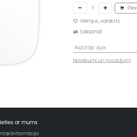
Piev
Vēlmjus_saraksts
Salīdzināt
Ražotājs
:
Ajax
Noteikumi un nosacījumi
ieties ar mums
ntaktinformācija