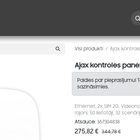
Iespējas
Kontakti
Risinājumi
Blogs
Speciāl
Visi produkti
Ajax kontrole
Ajax kontroles paneli
Paldies par pieprasījumu! 
sazināsimies.
Ethernet, 2x SIM 2G, Videonov
rajoni, 50 lietotāji, 32 scenārij
Atsauce:
367304838
275,82
€
344,78
€