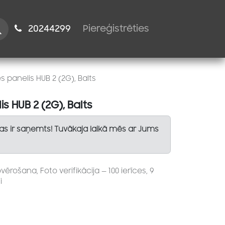
istiem
2024​​4299
Piereģistrēties
s panelis HUB 2 (2G), Balts
s HUB 2 (2G), Balts
Tas ir saņemts! Tuvākaja laikā mēs ar Jums
ērošana, Foto verifikācija — 100 ierīces, 9
i