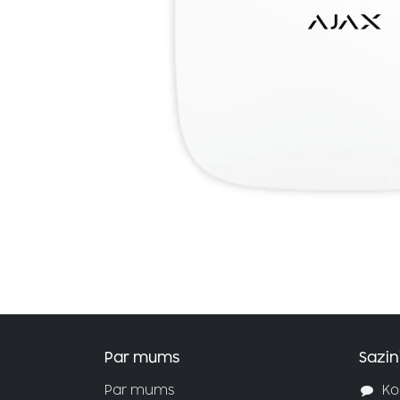
Par mums
Sazin
Par mums
Ko