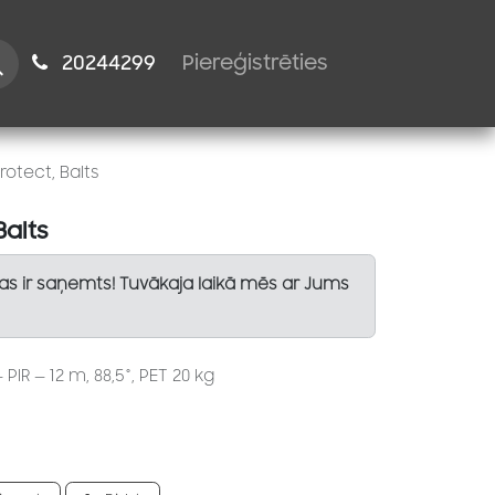
istiem
2024​​4299
Piereģistrēties
rotect, Balts
Balts
Tas ir saņemts! Tuvākaja laikā mēs ar Jums
IR — 12 m, 88,5°, PET 20 kg