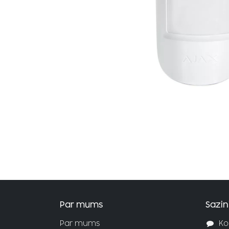
Par mums
Sazin
Par mums
Ko