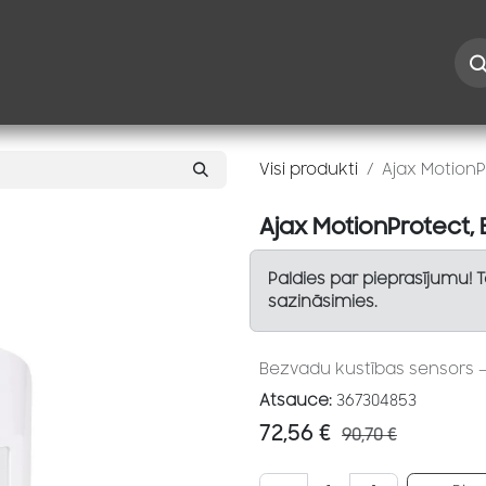
Iespējas
Kontakti
Risinājumi
Blogs
Speciāl
Visi produkti
Ajax MotionP
Ajax MotionProtect, 
Paldies par pieprasījumu! 
sazināsimies.
Bezvadu kustības sensors — P
Atsauce:
367304853
72,56
€
90,70
€