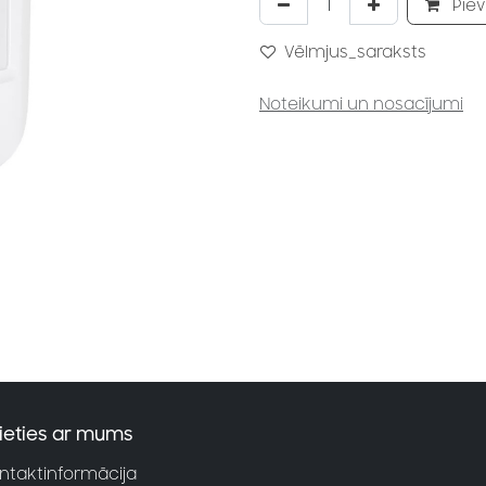
Piev
Vēlmjus_saraksts
Noteikumi un nosacījumi
ieties ar mums
ntaktinformācija