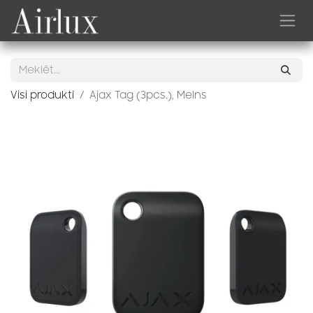
Skip to Content
Visi produkti
Ajax Tag (3pcs.), Melns