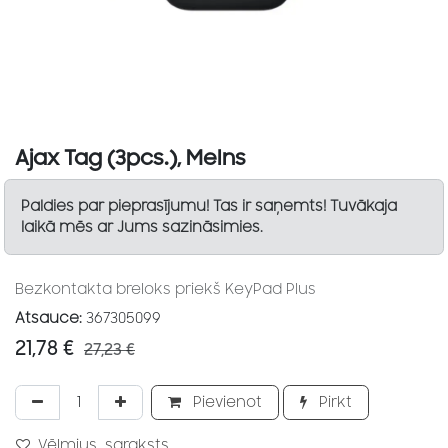
Ajax Tag (3pcs.), Melns
Paldies par pieprasījumu! Tas ir saņemts! Tuvākaja
laikā mēs ar Jums sazināsimies.
Bezkontakta breloks priekš KeyPad Plus
Atsauce:
367305099
21,78
€
27,23
€
Pievienot
Pirkt
Vēlmjus_saraksts