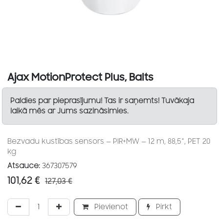
Ajax MotionProtect Plus, Balts
Paldies par pieprasījumu! Tas ir saņemts! Tuvākaja
laikā mēs ar Jums sazināsimies.
Bezvadu kustības sensors — PIR+MW — 12 m, 88,5°, PET 20
kg
Atsauce:
367307579
101,62
€
127,03
€
Pievienot
Pirkt