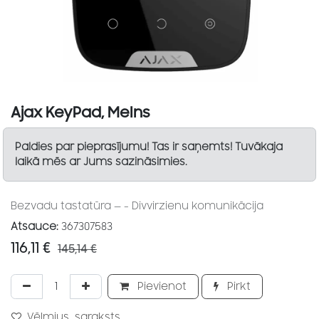
Ajax KeyPad, Melns
Paldies par pieprasījumu! Tas ir saņemts! Tuvākaja
laikā mēs ar Jums sazināsimies.
Bezvadu tastatūra — - Divvirzienu komunikācija
Atsauce:
367307583
116,11
€
145,14
€
Pievienot
Pirkt
Vēlmjus_saraksts