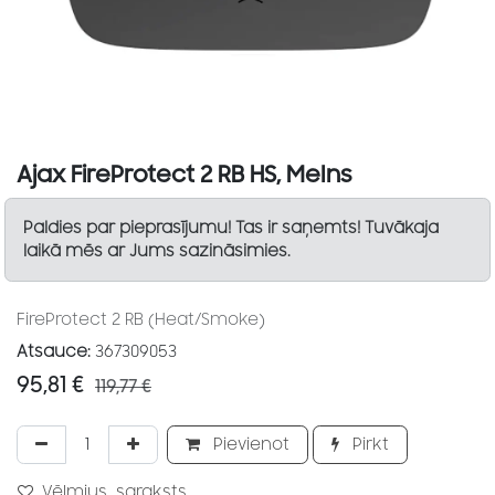
Ajax FireProtect 2 RB HS, Melns
Paldies par pieprasījumu! Tas ir saņemts! Tuvākaja
laikā mēs ar Jums sazināsimies.
FireProtect 2 RB (Heat/Smoke)
Atsauce:
367309053
95,81
€
119,77
€
Pievienot
Pirkt
Vēlmjus_saraksts