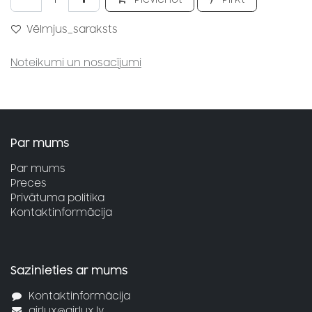
Vēlmjus_saraksts
Noteikumi un nosacījumi
Par mums
Par mums
Preces
Privātuma politika
Kontaktinformācija
Sazinieties ar mums
Kontaktinformācija
airlux@airlux.lv