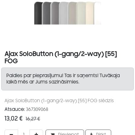
Ajax SoloButton (1-gang/2-way) [55]
FOG
Paldies par pieprasījumu! Tas ir saņemts! Tuvākaja
laikā mēs ar Jums sazināsimies.
Ajax SoloButton (1-gang/2-way) [55] FOG slēdzis
Atsauce:
367309068
13,02
€
16,27
€
Pievienot
Pirkt