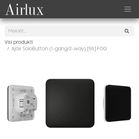
Skip to Content
Visi produkti
Ajax SoloButton (1-gang/2-way) [55] FOG