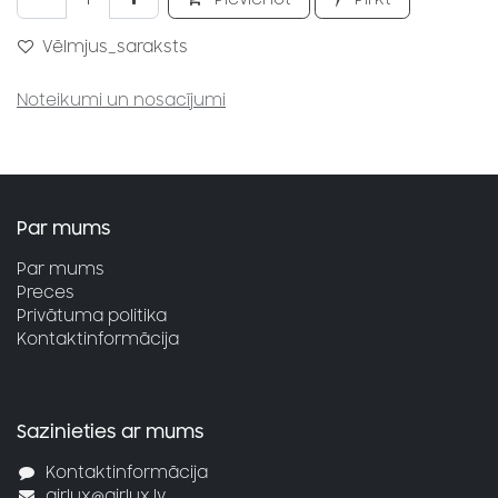
Vēlmjus_saraksts
Noteikumi un nosacījumi
Par mums
Par mums
Preces
Privātuma politika
Kontaktinformācija
Sazinieties ar mums
Kontaktinformācija
airlux@airlux.lv