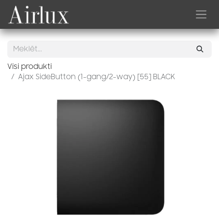
Skip to Content
Visi produkti
Ajax SideButton (1-gang/2-way) [55] BLACK