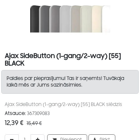
Ajax SideButton (1-gang/2-way) [55]
BLACK
Paldies par pieprasījumu! Tas ir saņemts! Tuvākaja
laikā mēs ar Jums sazināsimies.
Ajax SideButton (1-gang/2-way) [55] BLACK slēdzis
Atsauce:
367309083
12,39
€
15,49
€
Pievienot
Pirkt