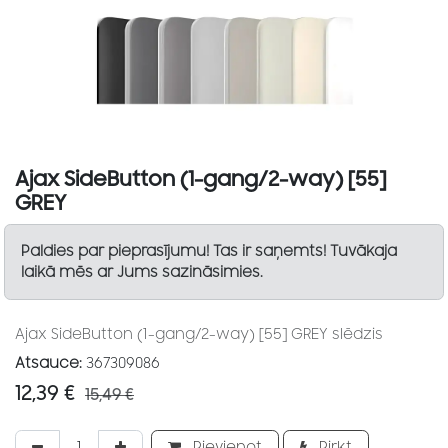
Ajax SideButton (1-gang/2-way) [55]
GREY
Paldies par pieprasījumu! Tas ir saņemts! Tuvākaja
laikā mēs ar Jums sazināsimies.
Ajax SideButton (1-gang/2-way) [55] GREY slēdzis
Atsauce:
367309086
12,39
€
15,49
€
Pievienot
Pirkt