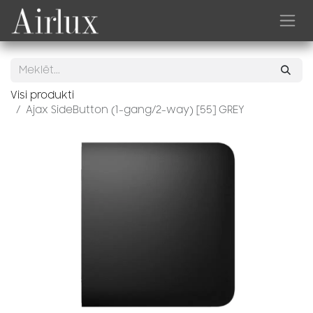
Skip to Content
Visi produkti
Ajax SideButton (1-gang/2-way) [55] GREY