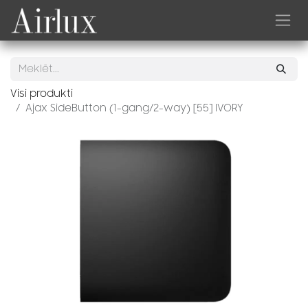
Skip to Content
Visi produkti
Ajax SideButton (1-gang/2-way) [55] IVORY