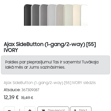
Ajax SideButton (1-gang/2-way) [55]
IVORY
Paldies par pieprasījumu! Tas ir saņemts! Tuvākaja
laikā mēs ar Jums sazināsimies.
Ajax SideButton (1-gang/2-way) [55] IVORY slēdzis
Atsauce:
367309087
12,39
€
15,49
€
Pievienot
Pirkt