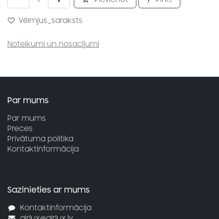
Vēlmjus_saraksts
Noteikumi un nosacījumi
Par mums
Par mums
Preces
Privātuma politika
Kontaktinformācija
Sazinieties ar mums
Kontaktinformācija
airlux@airlux.lv