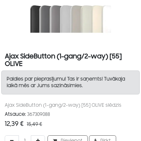
Ajax SideButton (1-gang/2-way) [55]
OLIVE
Paldies par pieprasījumu! Tas ir saņemts! Tuvākaja
laikā mēs ar Jums sazināsimies.
Ajax SideButton (1-gang/2-way) [55] OLIVE slēdzis
Atsauce:
367309088
12,39
€
15,49
€
Pievienot
Pirkt