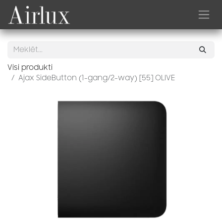
Skip to Content
Visi produkti
Ajax SideButton (1-gang/2-way) [55] OLIVE