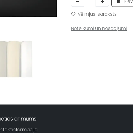
Piev
Vēlmjus_saraksts
Noteikumi un nosacījumi
ieties ar mums
ntaktinformācija