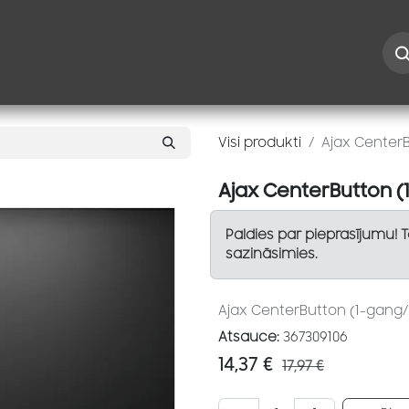
Iespējas
Kontakti
Risinājumi
Blogs
Speciāl
Visi produkti
Ajax CenterB
Ajax CenterButton (
Paldies par pieprasījumu! 
sazināsimies.
Ajax CenterButton (1-gang/
Atsauce:
367309106
14,37
€
17,97
€