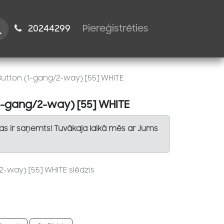
istiem
2024​​4299
Piereģistrēties
utton (1-gang/2-way) [55] WHITE
1-gang/2-way) [55] WHITE
Tas ir saņemts! Tuvākaja laikā mēs ar Jums
2-way) [55] WHITE slēdzis