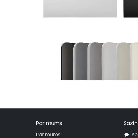
Par mums
Sazin
Par mums
Ko