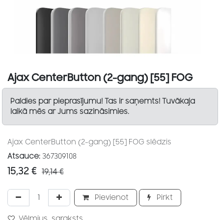
Ajax CenterButton (2-gang) [55] FOG
Paldies par pieprasījumu! Tas ir saņemts! Tuvākaja
laikā mēs ar Jums sazināsimies.
Ajax CenterButton (2-gang) [55] FOG slēdzis
Atsauce:
367309108
15,32
€
19,14
€
Pievienot
Pirkt
Vēlmjus_saraksts