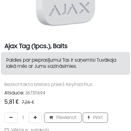
Ajax Tag (1pcs.), Balts
Paldies par pieprasījumu! Tas ir saņemts! Tuvākaja
laikā mēs ar Jums sazināsimies.
Bezkontakta breloks priekš KeyPad Plus
Atsauce:
367311694
5,81
€
7,26
€
Pievienot
Pirkt
Vēlmjus_saraksts