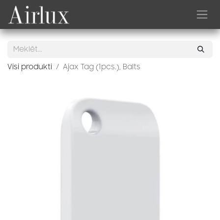
Skip to Content
Visi produkti
Ajax Tag (1pcs.), Balts