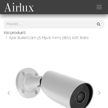
Skip to Content
Visi produkti
Ajax BulletCam (5 Mp/4 mm) (8EU) ASP, Balts