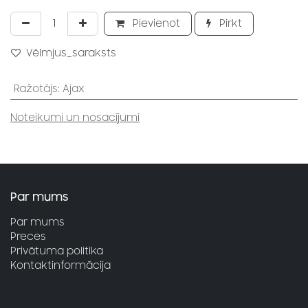
Pievienot
Pirkt
Vēlmjus_saraksts
Ražotājs
:
Ajax
Noteikumi un nosacījumi
Par mums
Par mums
Preces
Privātuma politika
Kontaktinformācija