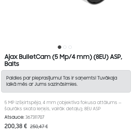
Ajax BulletCam (5 Mp/4 mm) (8EU) ASP,
Balts
Paldies par pieprasījumu! Tas ir saņemts! Tuvākaja
laikā mēs ar Jums sazināsimies.
5 MP izšķirtspēja, 4 mm (objektīva fokusa attālums —
šaurāks skata leņķis, vairāk detaļu); 8EU ASP
Atsauce:
367311707
200,38
€
250,47
€