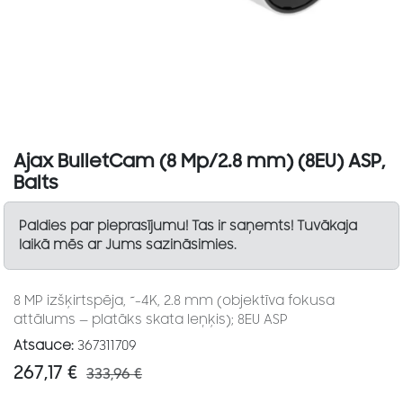
Ajax BulletCam (8 Mp/2.8 mm) (8EU) ASP,
Balts
Paldies par pieprasījumu! Tas ir saņemts! Tuvākaja
laikā mēs ar Jums sazināsimies.
8 MP izšķirtspēja, ~-4K, 2.8 mm (objektīva fokusa
attālums — platāks skata leņķis); 8EU ASP
Atsauce:
367311709
267,17
€
333,96
€