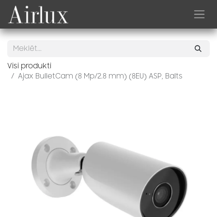
Skip to Content
Visi produkti
Ajax BulletCam (8 Mp/2.8 mm) (8EU) ASP, Balts