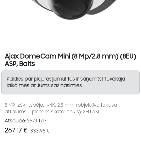
Ajax DomeCam Mini (8 Mp/2.8 mm) (8EU)
ASP, Balts
Paldies par pieprasījumu! Tas ir saņemts! Tuvākaja
laikā mēs ar Jums sazināsimies.
8 MP izšķirtspēja, ~-4K, 2.8 mm (objektīva fokusa
attālums — platāks skata leņķis); 8EU ASP
Atsauce:
367311717
267,17
€
333,96
€