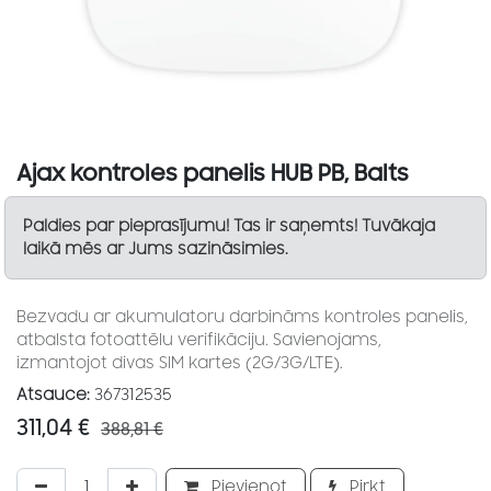
Ajax kontroles panelis HUB PB, Balts
Paldies par pieprasījumu! Tas ir saņemts! Tuvākaja
laikā mēs ar Jums sazināsimies.
Bezvadu ar akumulatoru darbināms kontroles panelis,
atbalsta fotoattēlu verifikāciju. Savienojams,
izmantojot divas SIM kartes (2G/3G/LTE).
Atsauce:
367312535
311,04
€
388,81
€
Pievienot
Pirkt