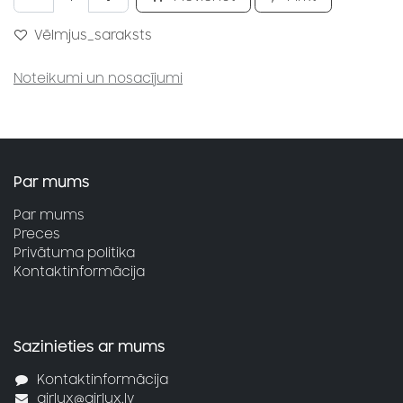
Vēlmjus_saraksts
Noteikumi un nosacījumi
Par mums
Par mums
Preces
Privātuma politika
Kontaktinformācija
Sazinieties ar mums
Kontaktinformācija
airlux@airlux.lv