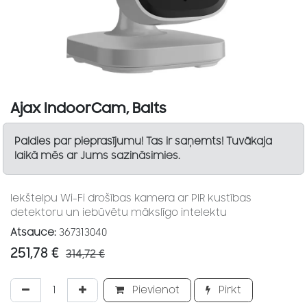
Ajax IndoorCam, Balts
Paldies par pieprasījumu! Tas ir saņemts! Tuvākaja
laikā mēs ar Jums sazināsimies.
Iekštelpu Wi-Fi drošības kamera ar PIR kustības
detektoru un iebūvētu mākslīgo intelektu
Atsauce:
367313040
251,78
€
314,72
€
Pievienot
Pirkt