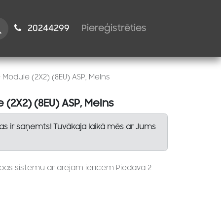
istiem
2024​​4299
Piereģistrēties
O Module (2X2) (8EU) ASP, Melns
 (2X2) (8EU) ASP, Melns
Tas ir saņemts! Tuvākaja laikā mēs ar Jums
bas sistēmu ar ārējām ierīcēm Piedāvā 2