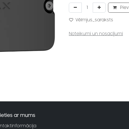
Piev
Vēlmjus_saraksts
Noteikumi un nosacījumi
ieties ar mums
ntaktinformācija