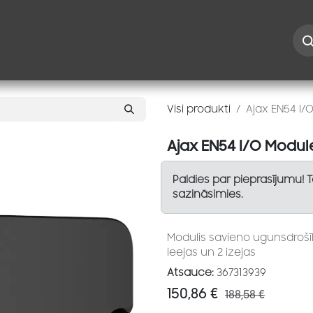
Iespējas
Kontakti
Risinājumi
Blogs
Speciāl
Visi produkti
Ajax EN54 I/
Ajax EN54 I/O Module
Paldies par pieprasījumu! 
sazināsimies.
Modulis savieno ugunsdrošī
ieejas un 2 izejas
Atsauce:
367313939
150,86
€
188,58
€