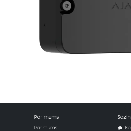
Par mums
Sazin
Par mums
Ko