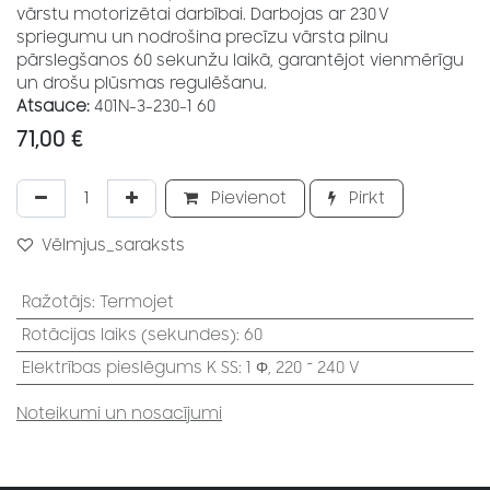
vārstu motorizētai darbībai. Darbojas ar 230 V
spriegumu un nodrošina precīzu vārsta pilnu
pārslegšanos 60 sekunžu laikā, garantējot vienmērīgu
un drošu plūsmas regulēšanu.
Atsauce:
401N-3-230-1 60
71,00
€
Pievienot
Pirkt
Vēlmjus_saraksts
Ražotājs
:
Termojet
Rotācijas laiks (sekundes)
:
60
Elektrības pieslēgums K SS
:
1 Φ, 220 ~ 240 V
Noteikumi un nosacījumi