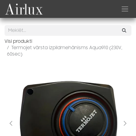
Skip to Content
Visi produkti
Termojet vārsta izpildmehānisms Aqua910 (230V,
60sec)