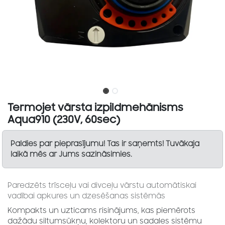
Termojet vārsta izpildmehānisms
Aqua910 (230V, 60sec)
Paldies par pieprasījumu! Tas ir saņemts! Tuvākaja
laikā mēs ar Jums sazināsimies.
Paredzēts trīsceļu vai divceļu vārstu automātiskai
vadībai apkures un dzesēšanas sistēmās
Kompakts un uzticams risinājums, kas piemērots
dažādu siltumsūkņu, kolektoru un sadales sistēmu