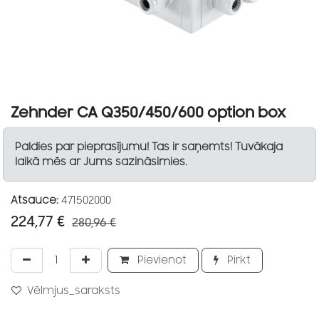
Zehnder CA Q350/450/600 option box
Paldies par pieprasījumu! Tas ir saņemts! Tuvākaja
laikā mēs ar Jums sazināsimies.
Atsauce:
471502000
224,77
€
280,96
€
Pievienot
Pirkt
Vēlmjus_saraksts