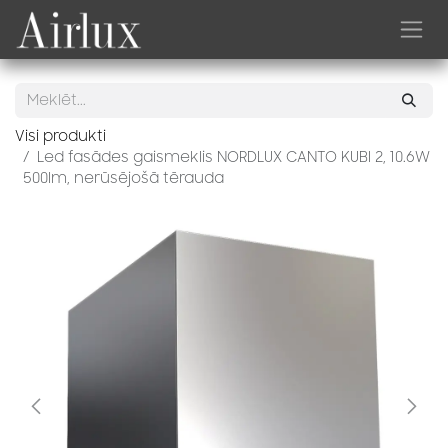
Skip to Content
Visi produkti
Led fasādes gaismeklis NORDLUX CANTO KUBI 2, 10.6W
500lm, nerūsējošā tērauda