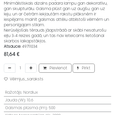
Minimālistiskais dizains padara lampu gan dekoratīvu,
gan skulpturālu. Gaisma plūst gan uz augšu, gan uz
leju, un ar četrām iekļautām rakstu plāksnēm ir
iespējams mainīt gaismas attēlu atbilstoši vēlmēm un
personīgajam stilam.
Nerūsējošais tērauds jāapstrādā ar skābi nesaturošu
eļļu 3–4 reizes gadā, un tas nav ieteicams lietošanai
skarbos laikapstākļos.
Atsauce:
49711034
81,64
€
Pievienot
Pirkt
Vēlmjus_saraksts
Ražotājs
:
Nordlux
Jauda (W)
:
10.6
Gaismas plūsma (lm)
:
500