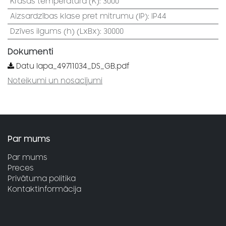
Krāsas temperatūra (K)
:
3000
Aizsardzības klase pret mitrumu (IP)
:
IP44
Dzīves ilgums (h) (LxBx)
:
30000
Dokumenti
Datu lapa_49711034_DS_GB.pdf
Noteikumi un nosacījumi
Par mums
Par mums
Preces
Privātuma politika
Kontaktinformācija