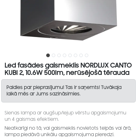
Led fasādes gaismeklis NORDLUX CANTO
KUBI 2, 10.6W 500lm, nerūsējošā tērauda
Paldies par pieprasījumu! Tas ir saņemts! Tuvākaja
laikā mēs ar Jums sazināsimies.
Sienas lampa ar augšup/lejup vērstu apgaismojumu
un 4 gaismas efektiem.
Neatkarīgi no tā, vai gaismeklis novietots telpās vai ārā,
lampa piedāvā unikālu apgaismojuma pieredzi.