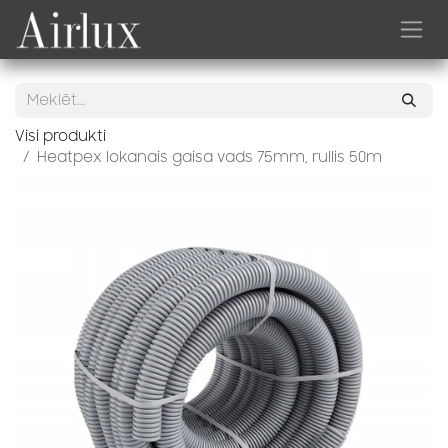
Skip to Content
Visi produkti
Heatpex lokanais gaisa vads 75mm, rullis 50m