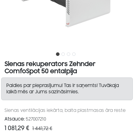
Sienas rekuperators Zehnder
ComfoSpot 50 entalpija
Paldies par pieprasījumu! Tas ir saņemts! Tuvākaja
laikā mēs ar Jums sazināsimies.
Sienas ventilācijas iekārta, balta plastmasas āra reste
Atsauce:
527007210
1 081,29
€
1 441,72
€