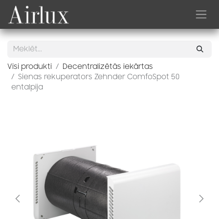
Skip to Content
Visi produkti
Decentralizētās iekārtas
Sienas rekuperators Zehnder ComfoSpot 50
entalpija