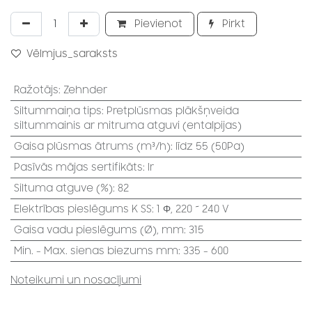
Pievienot
Pirkt
Vēlmjus_saraksts
Ražotājs
:
Zehnder
Siltummaiņa tips
:
Pretplūsmas plākšņveida
siltummainis ar mitruma atguvi (entalpijas)
Gaisa plūsmas ātrums (m³/h)
:
līdz 55 (50Pa)
Pasīvās mājas sertifikāts
:
Ir
Siltuma atguve (%)
:
82
Elektrības pieslēgums K SS
:
1 Φ, 220 ~ 240 V
Gaisa vadu pieslēgums (Ø), mm
:
315
Min. - Max. sienas biezums mm
:
335 - 600
Noteikumi un nosacījumi