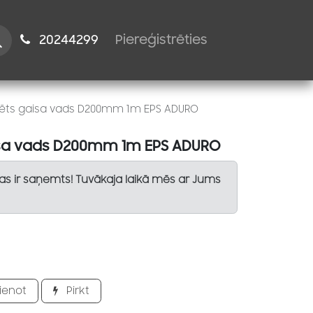
istiem
2024​​4299
Piereģistrēties
lēts gaisa vads D200mm 1m EPS ADURO
isa vads D200mm 1m EPS ADURO
Tas ir saņemts! Tuvākaja laikā mēs ar Jums
ienot
Pirkt