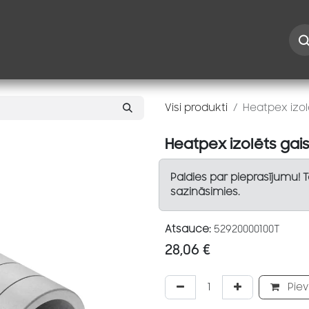
Iespējas
Kontakti
Risinājumi
Blogs
Speciāl
Visi produkti
Heatpex izo
Heatpex izolēts ga
Paldies par pieprasījumu! 
sazināsimies.
Atsauce:
52920000100T
28,06
€
Piev