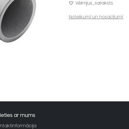
Vēlmjus_saraksts
Noteikumi un nosacījumi
ieties ar mums
ntaktinformācija