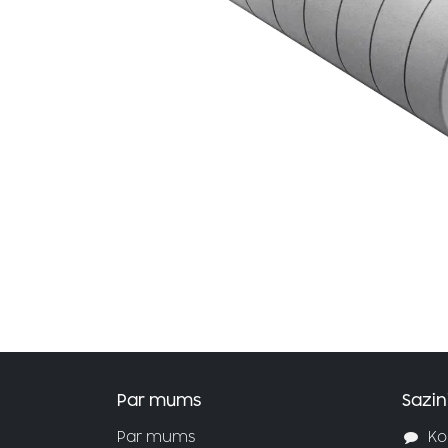
Par mums
Sazin
Par mums
Ko