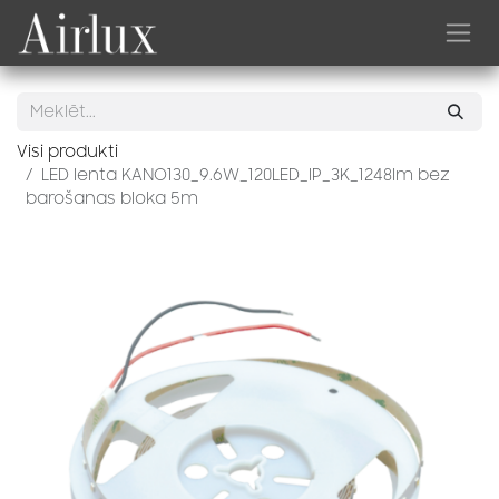
Skip to Content
Visi produkti
LED lenta KANO130_9.6W_120LED_IP_3K_1248lm bez
barošanas bloka 5m