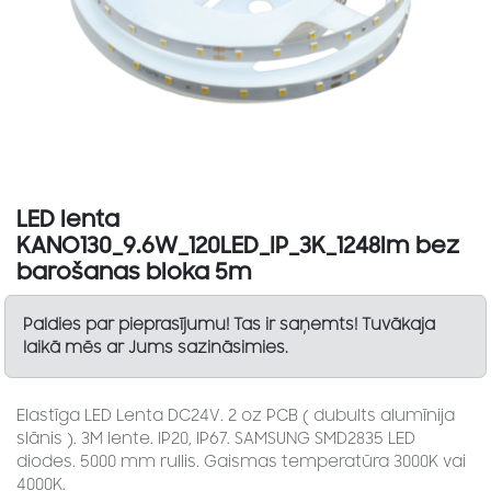
LED lenta
KANO130_9.6W_120LED_IP_3K_1248lm bez
barošanas bloka 5m
Paldies par pieprasījumu! Tas ir saņemts! Tuvākaja
laikā mēs ar Jums sazināsimies.
Elastīga LED Lenta DC24V. 2 oz PCB ( dubults alumīnija
slānis ). 3M lente. IP20, IP67. SAMSUNG SMD2835 LED
diodes. 5000 mm rullis. Gaismas temperatūra 3000K vai
4000K.