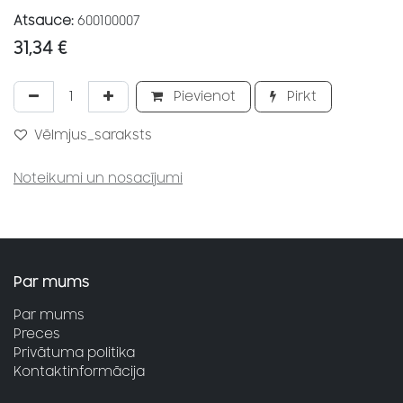
Atsauce:
600100007
31,34
€
Pievienot
Pirkt
Vēlmjus_saraksts
Noteikumi un nosacījumi
Par mums
Par mums
Preces
Privātuma politika
Kontaktinformācija