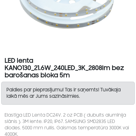
LED lenta
KANO130_21.6W_240LED_3K_2808lm bez
barošanas bloka 5m
Paldies par pieprasījumu! Tas ir saņemts! Tuvākaja
laikā mēs ar Jums sazināsimies.
Elastīga LED Lenta DC24V. 2 oz PCB ( dubults alumīnija
slānis ). 3M lente. IP20, IP67. SAMSUNG SMD2835 LED
diodes. 5000 mm rullis. Gaismas temperatūra 3000K vai
4000K.