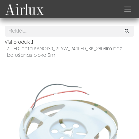
Skip to Content
Visi produkti
LED lenta KANO130_21.6W_240LED_3K_2808lm bez
barošanas bloka 5m