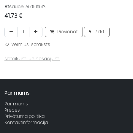
Atsauce:
600100013
41,73
€
Pievienot
Pirkt
Vēlmjus_saraksts
Noteikumi un nosacījumi
Par mums
Par mums
Preces
Privātuma politika
Kontaktinformācija