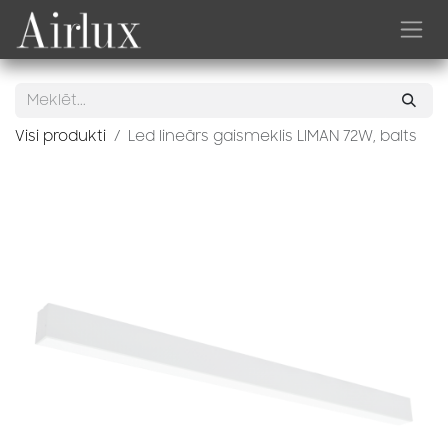
Skip to Content
Visi produkti
Led lineārs gaismeklis LIMAN 72W, balts