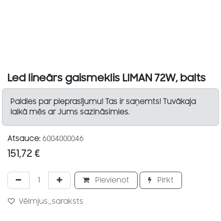
Led lineārs gaismeklis LIMAN 72W, balts
Paldies par pieprasījumu! Tas ir saņemts! Tuvākaja
laikā mēs ar Jums sazināsimies.
Atsauce:
6004000046
151,72
€
Pievienot
Pirkt
Vēlmjus_saraksts