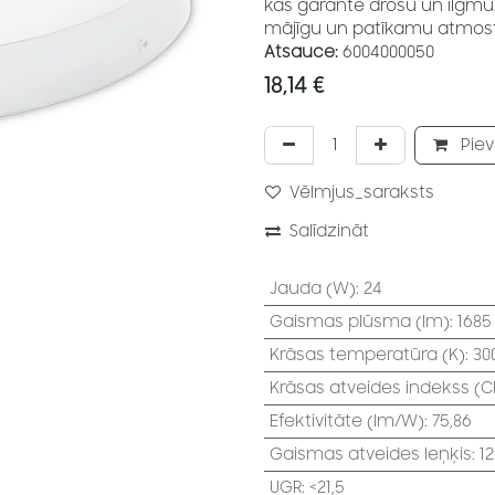
kas garantē drošu un ilgmūž
mājīgu un patīkamu atmosf
Atsauce:
6004000050
18,14
€
Piev
Vēlmjus_saraksts
Salīdzināt
Jauda (W)
:
24
Gaismas plūsma (lm)
:
1685
Krāsas temperatūra (K)
:
30
Krāsas atveides indekss (CR
Efektivitāte (lm/W)
:
75,86
Gaismas atveides leņķis
:
12
UGR
:
<21,5