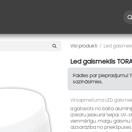
Iespējas
Kontakti
Risinājumi
Blogs
Speciāl
Visi produkti
Led gaismekl
Led gaismeklis TORA
Paldies par pieprasījumu! 
sazināsimies.
Virsapmetuma LED gaismekli
Izgatavots no balta alumīnij
izskatu jebkurai telpai. UV-
vienmērīgu, maigu gaismu 
aizsardzība no priekšpuses,