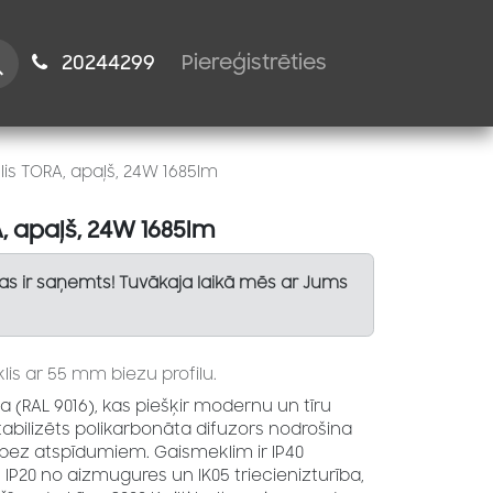
istiem
2024​​4299
Piereģistrēties
is TORA, apaļš, 24W 1685lm
, apaļš, 24W 1685lm
Tas ir saņemts! Tuvākaja laikā mēs ar Jums
s ar 55 mm biezu profilu.
a (RAL 9016), kas piešķir modernu un tīru
stabilizēts polikarbonāta difuzors nodrošina
bez atspīdumiem. Gaismeklim ir IP40
 IP20 no aizmugures un IK05 triecienizturība,