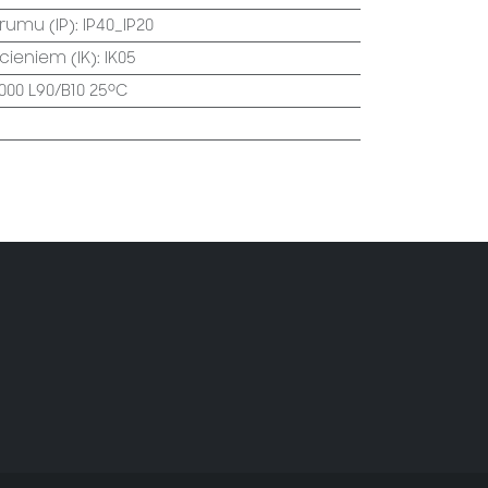
trumu (IP)
:
IP40_IP20
ecieniem (IK)
:
IK05
000 L90/B10 25⁰C