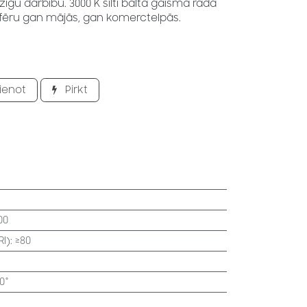
īgu darbību. 3000 K silti balta gaisma rada
ēru gan mājās, gan komerctelpās.
ienot
Pirkt
00
I)
:
≥80
0°