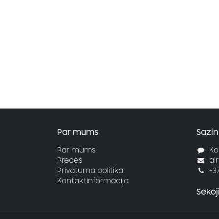
Par mums
Sazin
Par mums
Ko
Preces
ai
Privātuma politika
+3
Kontaktinformācija
Seko