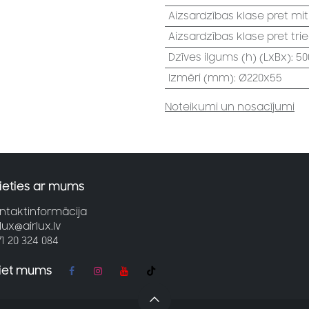
Aizsardzības klase pret mi
Aizsardzības klase pret tri
Dzīves ilgums (h) (LxBx)
:
50
Izmēri (mm)
:
Ø220x55
Noteikumi un nosacījumi
ieties ar mums
ntaktinformācija
rlux@airlux.lv
71 20 324 084
jiet mums