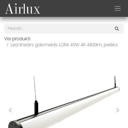
Skip to Content
Visi produkti
Led lineārs gaismeklis LORA 40W 4K 4800lm, pelēks