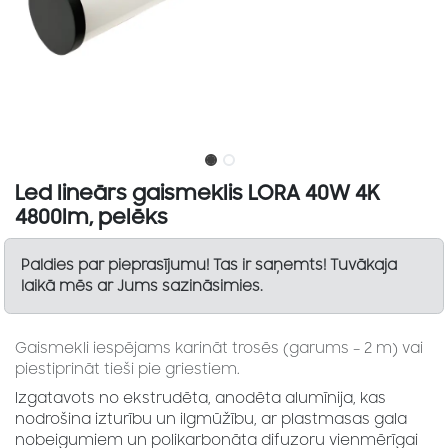
Led lineārs gaismeklis LORA 40W 4K
4800lm, pelēks
Paldies par pieprasījumu! Tas ir saņemts! Tuvākaja
laikā mēs ar Jums sazināsimies.
Gaismekli iespējams karināt trosēs (garums – 2 m) vai
piestiprināt tieši pie griestiem.
Izgatavots no ekstrudēta, anodēta alumīnija, kas
nodrošina izturību un ilgmūžību, ar plastmasas gala
nobeigumiem un polikarbonāta difuzoru vienmērīgai