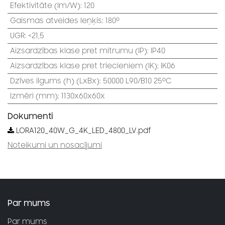
Efektivitāte (lm/W)
:
120
Gaismas atveides leņķis
:
180⁰
UGR
:
<21,5
Aizsardzības klase pret mitrumu (IP)
:
IP40
Aizsardzības klase pret triecieniem (IK)
:
IK06
Dzīves ilgums (h) (LxBx)
:
50000 L90/B10 25⁰C
Izmēri (mm)
:
1130x60x60x
Dokumenti
LORA120_40W_G_4K_LED_4800_LV.pdf
Noteikumi un nosacījumi
Par mums
Par mums