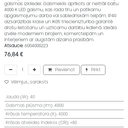
gaismas izkliedei. Gaismeklis aprīkots ar neitrāli baltu
4000 K LED gaismu, kas rada tīru un patīkamu
apgaismojumu darba vai sabiedriskām telpām. IP40
aizsardzības klase un IK05 triecienizturība garantē
drošu lietošanu un uzticamu darbību ikdienā. Ideāla
izvēle moderniem birojiem, komerctelpām un
interjeriem ar augstām dizaina prasībām.
Atsauce:
6004000223
76,84
€
Pievienot
Pirkt
Vēlmjus_saraksts
Jauda (W)
:
40
Gaismas plūsma (lm)
:
4800
Krāsas temperatūra (K)
:
4000
Krāsas atveides indekss (CRI)
:
≥80