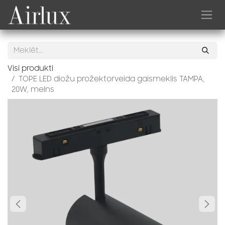
Skip to Content
Visi produkti
TOPE LED diožu prožektorveida gaismeklis TAMPA,
20W, melns