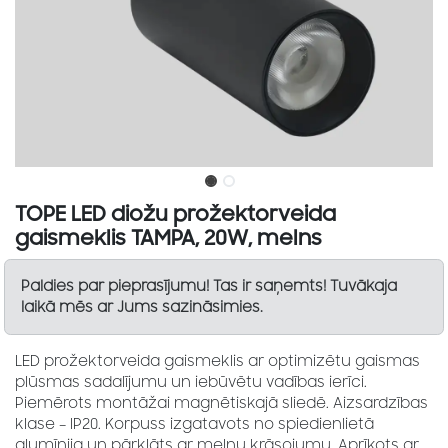
TOPE LED diožu prožektorveida
gaismeklis TAMPA, 20W, melns
Paldies par pieprasījumu! Tas ir saņemts! Tuvākaja
laikā mēs ar Jums sazināsimies.
LED prožektorveida gaismeklis ar optimizētu gaismas
plūsmas sadalījumu un iebūvētu vadības ierīci.
Piemērots montāžai magnētiskajā sliedē. Aizsardzības
klase – IP20. Korpuss izgatavots no spiedienlietā
alumīnija un pārklāts ar melnu krāsojumu. Aprīkots ar