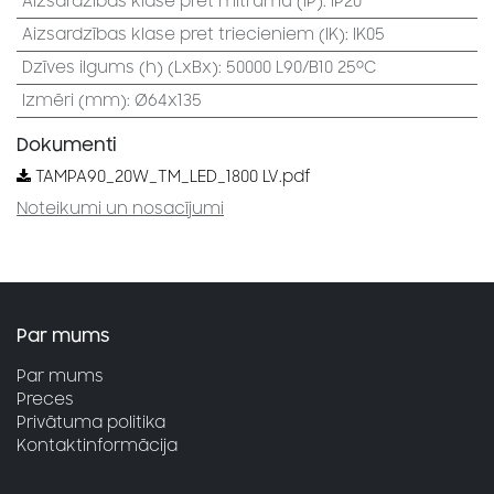
Aizsardzības klase pret mitrumu (IP)
:
IP20
Aizsardzības klase pret triecieniem (IK)
:
IK05
Dzīves ilgums (h) (LxBx)
:
50000 L90/B10 25⁰C
Izmēri (mm)
:
Ø64x135
Dokumenti
TAMPA90_20W_TM_LED_1800 LV.pdf
Noteikumi un nosacījumi
Par mums
Par mums
Preces
Privātuma politika
Kontaktinformācija