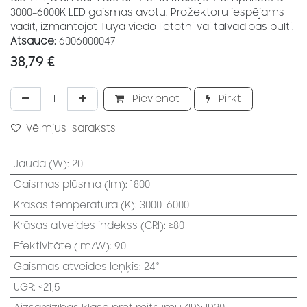
3000–6000K LED gaismas avotu. Prožektoru iespējams
vadīt, izmantojot Tuya viedo lietotni vai tālvadības pulti.
Atsauce:
6006000047
38,79
€
Pievienot
Pirkt
Vēlmjus_saraksts
Jauda (W)
:
20
Gaismas plūsma (lm)
:
1800
Krāsas temperatūra (K)
:
3000-6000
Krāsas atveides indekss (CRI)
:
≥80
Efektivitāte (lm/W)
:
90
Gaismas atveides leņķis
:
24°
UGR
:
<21,5