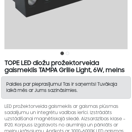
TOPE LED diožu prožektorveida
gaismeklis TAMPA Grille Light, 6W, melns
Paldies par pieprasījumu! Tas ir saņemts! Tuvākaja
laikā mēs ar Jums sazināsimies.
LED prožektorveida gaismeklis ar gaismas plūsmas
sadalījumu un integrētu vadības ierīci. Izstrādāts
uzstādīšanai magnētiskajā sliedē. Aizsardzības klase –
IP20. Korpuss izgatavots no alumīnija un pārklāts ar
melnu krāsojumu. Aprīkots ar 3000–6000K LED gaismas