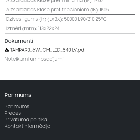
Aizsardzības klase pret mitrumu (IP)
:
IP20
Aizsardzības klase pret triecieniem (IK)
:
IK05
Dzīves ilgums (h) (LxBx)
:
50000 L90/B10 25⁰C
Izmēri (mm)
:
113x22x24
Dokumenti
TAMPA90_6W_GM_LED_540 LV.pdf
Noteikumi un nosacījumi
Par mums
Par mums
Preces
Privātuma politika
Kontaktinformācija