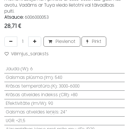
avotu. Vadāms ar Tuya viedo lietotni vai tālvadības
pulti.
Atsauce:
6006000053
28,71
€
Pievienot
Pirkt
Vēlmjus_saraksts
Jauda (W)
:
6
Gaismas plūsma (lm)
:
540
Krāsas temperatūra (K)
:
3000-6000
Krāsas atveides indekss (CRI)
:
≥80
Efektivitāte (lm/W)
:
90
Gaismas atveides leņķis
:
24°
UGR
:
<21,5