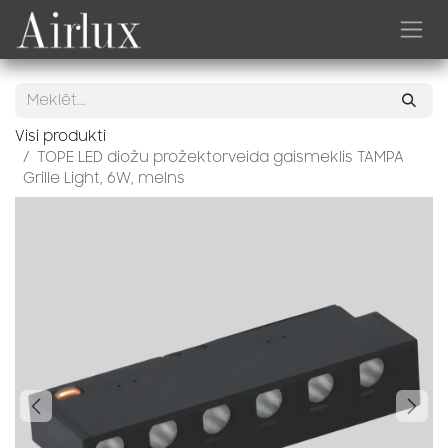
Skip to Content
Visi produkti
TOPE LED diožu prožektorveida gaismeklis TAMPA
Grille Light, 6W, melns