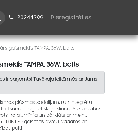
istiem
2024​​4299
Piereģistrēties
eārs gaismeklis TAMPA, 36W, balts
smeklis TAMPA, 36W, balts
Tas ir saņemts! Tuvākaja laikā mēs ar Jums
gaismas plūsmas sadalījumu un integrētu
zstādīšanai magnētiskajā sliedē. Aizsardzības
avots no alumīnija un pārklāts ar melnu
0–6000K LED gaismas avotu. Vadāms ar
ības pulti.