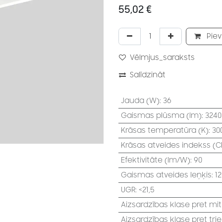
55,02
€
Piev
Vēlmjus_saraksts
Salīdzināt
Jauda (W)
:
36
Gaismas plūsma (lm)
:
3240
Krāsas temperatūra (K)
:
30
Krāsas atveides indekss (CR
Efektivitāte (lm/W)
:
90
Gaismas atveides leņķis
:
12
UGR
:
<21,5
Aizsardzības klase pret mi
Aizsardzības klase pret tri