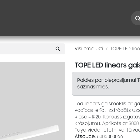
Iespējas
Kontakti
Risinājumi
Blogs
Speciāl
Visi produkti
TOPE LED lin
TOPE LED lineārs gai
Paldies par pieprasījumu! 
sazināsimies.
Led lineārs gaismeklis ar 
vadības ierīci. Izstrādāts u
klase – IP20. Korpuss izgat
krāsojumu. Aprīkots ar 300
Tuya viedo lietotni vai tālvad
Atsauce:
6006000066