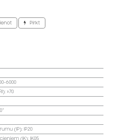
ienot
Pirkt
00-6000
I)
:
≥70
0°
trumu (IP)
:
IP20
ecieniem (IK)
:
IK05