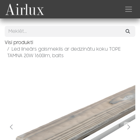
Skip to Content
Visi produkti
Led lineārs gaismeklis ar dedzinātu koku TOPE
TAMNA 20W 1600lm, balts