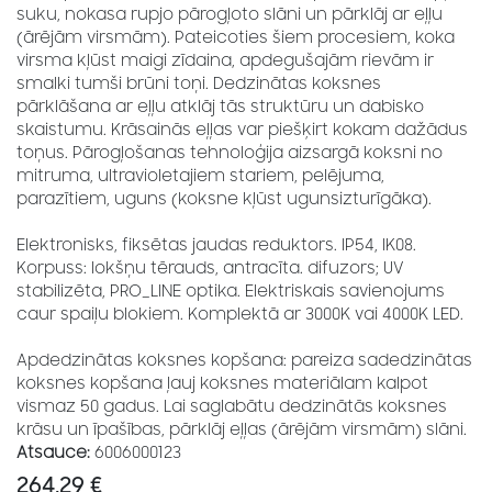
suku, nokasa rupjo pārogļoto slāni un pārklāj ar eļļu
(ārējām virsmām). Pateicoties šiem procesiem, koka
virsma kļūst maigi zīdaina, apdegušajām rievām ir
smalki tumši brūni toņi. Dedzinātas koksnes
pārklāšana ar eļļu atklāj tās struktūru un dabisko
skaistumu. Krāsainās eļļas var piešķirt kokam dažādus
toņus. Pārogļošanas tehnoloģija aizsargā koksni no
mitruma, ultravioletajiem stariem, pelējuma,
parazītiem, uguns (koksne kļūst ugunsizturīgāka).
Elektronisks, fiksētas jaudas reduktors. IP54, IK08.
Korpuss: lokšņu tērauds, antracīta. difuzors; UV
stabilizēta, PRO_LINE optika. Elektriskais savienojums
caur spaiļu blokiem. Komplektā ar 3000K vai 4000K LED.
Apdedzinātas koksnes kopšana: pareiza sadedzinātas
koksnes kopšana ļauj koksnes materiālam kalpot
vismaz 50 gadus. Lai saglabātu dedzinātās koksnes
krāsu un īpašības, pārklāj eļļas (ārējām virsmām) slāni.
Atsauce:
6006000123
264,29
€