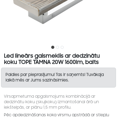
Led lineārs gaismeklis ar dedzinātu
koku TOPE TAMNA 20W 1600lm, balts
Paldies par pieprasījumu! Tas ir saņemts! Tuvākaja
laikā mēs ar Jums sazināsimies.
Virsapmetuma apgaismojums kombinācijā ar
dedzinātu koku (skujkoku) izmantošanai ārā un
iekštelpās, ar plānu 1,5 mm profilu.
Pēc apdedzināšanas koka virsmu apstrādā ar stiepļu