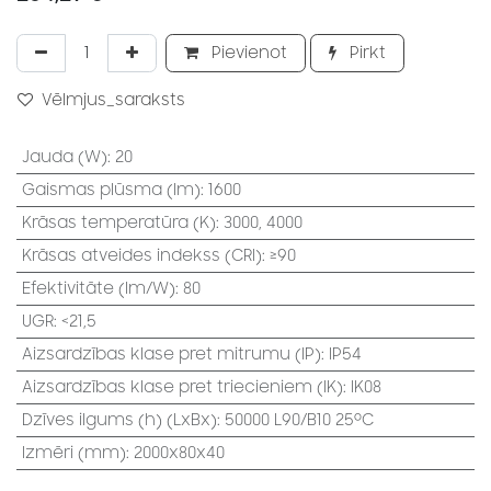
Pievienot
Pirkt
Vēlmjus_saraksts
Jauda (W)
:
20
Gaismas plūsma (lm)
:
1600
Krāsas temperatūra (K)
:
3000, 4000
Krāsas atveides indekss (CRI)
:
≥90
Efektivitāte (lm/W)
:
80
UGR
:
<21,5
Aizsardzības klase pret mitrumu (IP)
:
IP54
Aizsardzības klase pret triecieniem (IK)
:
IK08
Dzīves ilgums (h) (LxBx)
:
50000 L90/B10 25⁰C
Izmēri (mm)
:
2000x80x40