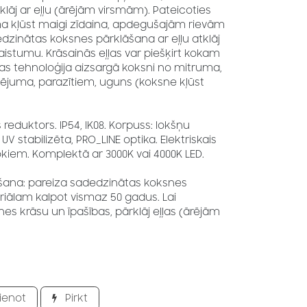
klāj ar eļļu (ārējām virsmām). Pateicoties
a kļūst maigi zīdaina, apdegušajām rievām
Dedzinātas koksnes pārklāšana ar eļļu atklāj
aistumu. Krāsainās eļļas var piešķirt kokam
s tehnoloģija aizsargā koksni no mitruma,
elējuma, parazītiem, uguns (koksne kļūst
 reduktors. IP54, IK08. Korpuss: lokšņu
 UV stabilizēta, PRO_LINE optika. Elektriskais
okiem. Komplektā ar 3000K vai 4000K LED.
ana: pareiza sadedzinātas koksnes
iālam kalpot vismaz 50 gadus. Lai
s krāsu un īpašības, pārklāj eļļas (ārējām
ienot
Pirkt