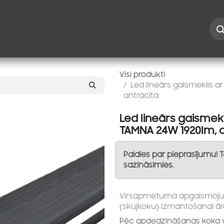
Iespējas
Kontakti
Risinājumi
Blogs
Speciāl
Visi produkti
Led lineārs gaismeklis 
antracīta
Led lineārs gaismek
TAMNA 24W 1920lm, a
Paldies par pieprasījumu! 
sazināsimies.
Virsapmetuma apgaismojum
(skujkoku) izmantošanai ārā
Pēc apdedzināšanas koka v