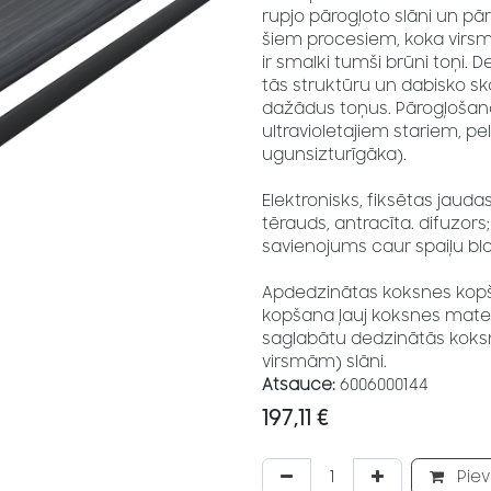
rupjo pārogļoto slāni un pār
šiem procesiem, koka virsm
ir smalki tumši brūni toņi. 
tās struktūru un dabisko sk
dažādus toņus. Pārogļošana
ultravioletajiem stariem, p
ugunsizturīgāka).
Elektronisks, fiksētas jaudas
tērauds, antracīta. difuzors;
savienojums caur spaiļu bl
Apdedzinātas koksnes kopš
kopšana ļauj koksnes mater
saglabātu dedzinātās koksne
virsmām) slāni.
Atsauce:
6006000144
197,11
€
Piev