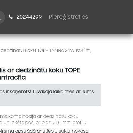
istiem
2024​​4299
Piereģistrēties
ar dedzinātu koku TOPE TAMNA 24W 1920lm,
lis ar dedzinātu koku TOPE
ntracīta
Tas ir saņemts! Tuvākaja laikā mēs ar Jums
s kombinācijā ar dedzinātu koku
 un iekštelpās, ar plānu 1,5 mm profilu.
irsmu apstrādā ar stiepļu suku, nokasa