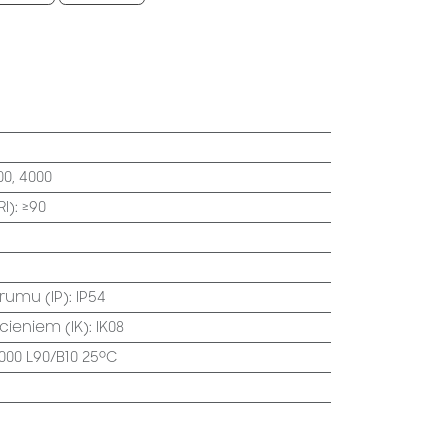
00, 4000
I)
:
≥90
trumu (IP)
:
IP54
ecieniem (IK)
:
IK08
000 L90/B10 25⁰C