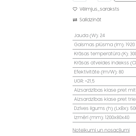
Vēlmjus_saraksts
Salīdzināt
Jauda (W)
:
24
Gaismas plūsma (lm)
:
1920
Krāsas temperatūra (K)
:
30
Krāsas atveides indekss (CR
Efektivitāte (lm/W)
:
80
UGR
:
<21,5
Aizsardzības klase pret mi
Aizsardzības klase pret tri
Dzīves ilgums (h) (LxBx)
:
50
Izmēri (mm)
:
1200x80x40
Noteikumi un nosacījumi