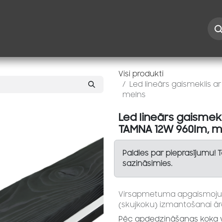
Iespējas
Kontakti
Risinājumi
Blogs
Speciāl
Visi produkti
Led lineārs gaismeklis 
melns
Led lineārs gaismek
TAMNA 12W 960lm, m
Paldies par pieprasījumu! 
sazināsimies.
Virsapmetuma apgaismojum
(skujkoku) izmantošanai ārā
Pēc apdedzināšanas koka v