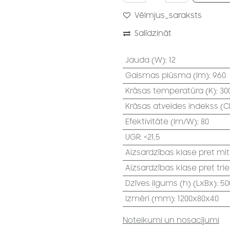
Vēlmjus_saraksts
Salīdzināt
Jauda (W)
:
12
Gaismas plūsma (lm)
:
960
Krāsas temperatūra (K)
:
30
Krāsas atveides indekss (CR
Efektivitāte (lm/W)
:
80
UGR
:
<21,5
Aizsardzības klase pret mi
Aizsardzības klase pret tri
Dzīves ilgums (h) (LxBx)
:
50
Izmēri (mm)
:
1200x80x40
Noteikumi un nosacījumi