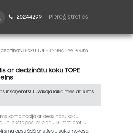
istiem
2024​​4299
Piereģistrēties
ar dedzinātu koku TOPE TAMNA 12W 960lm,
lis ar dedzinātu koku TOPE
elns
Tas ir saņemts! Tuvākaja laikā mēs ar Jums
s kombinācijā ar dedzinātu koku
 un iekštelpās, ar plānu 1,5 mm profilu.
irsmu apstrādā ar stiepļu suku, nokasa