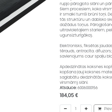
rupjo pārogļoto slāni un pār
šiem procesiem, koka virsm
ir smalki tumši brūni toņi. 
tās struktūru un dabisko sk
dažādus toņus. Pārogļošana
ultravioletajiem stariem, p
ugunsizturīgāka).
Elektronisks, fiksētas jaudas
tērauds, antracīta. difuzors;
savienojums caur spaiļu bl
Apdedzinātas koksnes kopš
kopšana ļauj koksnes mater
saglabātu dedzinātās koksne
virsmām) slāni.
Atsauce:
6006000156
184,05
€
Piev