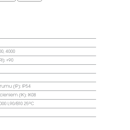
00, 4000
I)
:
≥90
trumu (IP)
:
IP54
ecieniem (IK)
:
IK08
000 L90/B10 25⁰C