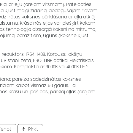
klāj ar eļļu (ārējām virsmām). Pateicoties
a kļūst maigi zīdaina, apdegušajām rievām
Dedzinātas koksnes pārklāšana ar eļļu atklāj
aistumu. Krāsainās eļļas var piešķirt kokam
s tehnoloģija aizsargā koksni no mitruma,
elējuma, parazītiem, uguns (koksne kļūst
 reduktors. IP54, IK08. Korpuss: lokšņu
 UV stabilizēta, PRO_LINE optika. Elektriskais
okiem. Komplektā ar 3000K vai 4000K LED.
ana: pareiza sadedzinātas koksnes
iālam kalpot vismaz 50 gadus. Lai
s krāsu un īpašības, pārklāj eļļas (ārējām
ienot
Pirkt