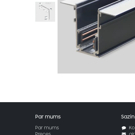
Par mums
Sazin
Par mums
Ko
Preces
ai