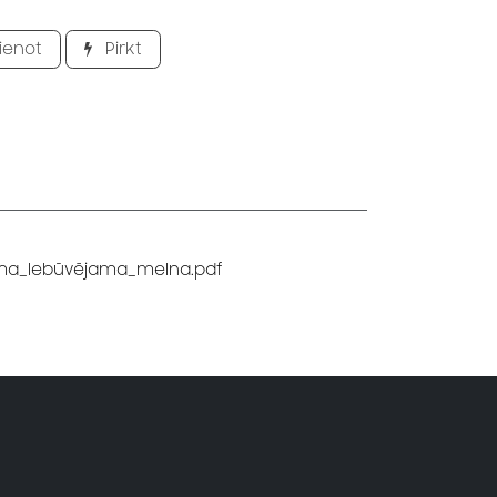
ienot
Pirkt
̄ma_Iebūvējama_melna.pdf