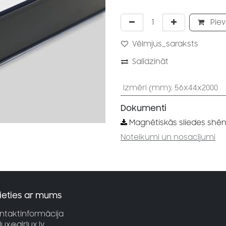
Piev
Vēlmjus_saraksts
Salīdzināt
Izmēri (mm)
:
56x44x2000
Dokumenti
Magnētiskās sliedes she
Noteikumi un nosacījumi
ieties ar mums
ntaktinformācija
rlux@airlux.lv