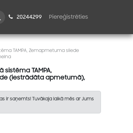
istiem
2024​​4299
Piereģistrēties
istēma TAMPA, Zemapmetuma sliede
melna
ā sistēma TAMPA,
e (iestrādāta apmetumā),
Tas ir saņemts! Tuvākaja laikā mēs ar Jums