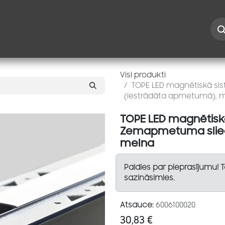
Iespējas
Kontakti
Risinājumi
Blogs
Speciāl
Visi produkti
TOPE LED magnētiskā s
(iestrādāta apmetumā), 
TOPE LED magnētisk
Zemapmetuma slied
melna
Paldies par pieprasījumu! 
sazināsimies.
Atsauce:
6006100020
30,83
€