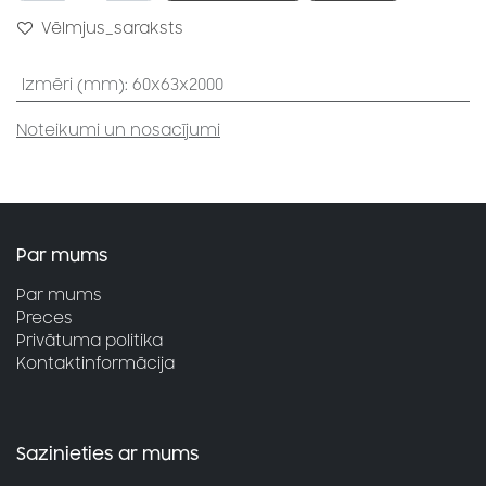
Vēlmjus_saraksts
Izmēri (mm)
:
60x63x2000
Noteikumi un nosacījumi
Par mums
Par mums
Preces
Privātuma politika
Kontaktinformācija
Sazinieties ar mums