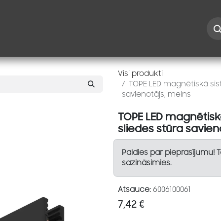
Iespējas
Kontakti
Risinājumi
Blogs
Speciāl
Visi produkti
TOPE LED magnētiskā sis
savienotājs, melns
TOPE LED magnētisk
sliedes stūra savien
Paldies par pieprasījumu! 
sazināsimies.
Atsauce:
6006100061
7,42
€