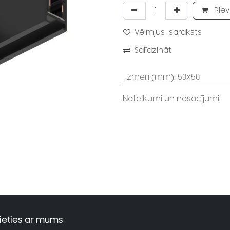
Piev
Vēlmjus_saraksts
Salīdzināt
Izmēri (mm)
:
50x50
Noteikumi un nosacījumi
ieties ar mums