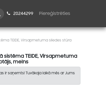
istiem
2024​​4299
Piereģistrēties
tēma TEIDE, Virsapmetuma sliedes stūra
ā sistēma TEIDE, Virsapmetuma
otājs, melns
Tas ir saņemts! Tuvākaja laikā mēs ar Jums