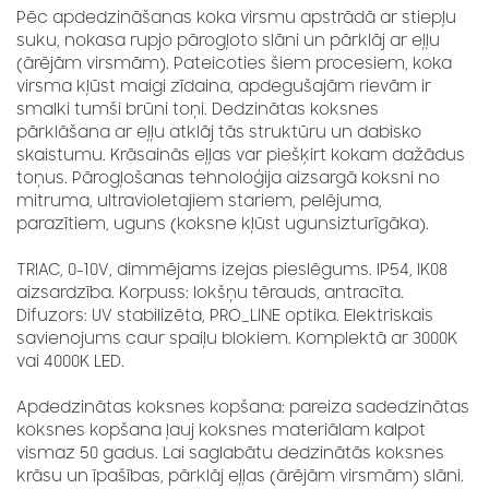
Pēc apdedzināšanas koka virsmu apstrādā ar stiepļu
suku, nokasa rupjo pārogļoto slāni un pārklāj ar eļļu
(ārējām virsmām). Pateicoties šiem procesiem, koka
virsma kļūst maigi zīdaina, apdegušajām rievām ir
smalki tumši brūni toņi. Dedzinātas koksnes
pārklāšana ar eļļu atklāj tās struktūru un dabisko
skaistumu. Krāsainās eļļas var piešķirt kokam dažādus
toņus. Pārogļošanas tehnoloģija aizsargā koksni no
mitruma, ultravioletajiem stariem, pelējuma,
parazītiem, uguns (koksne kļūst ugunsizturīgāka).
TRIAC, 0-10V, dimmējams izejas pieslēgums. IP54, IK08
aizsardzība. Korpuss: lokšņu tērauds, antracīta.
Difuzors: UV stabilizēta, PRO_LINE optika. Elektriskais
savienojums caur spaiļu blokiem. Komplektā ar 3000K
vai 4000K LED.
Apdedzinātas koksnes kopšana: pareiza sadedzinātas
koksnes kopšana ļauj koksnes materiālam kalpot
vismaz 50 gadus. Lai saglabātu dedzinātās koksnes
krāsu un īpašības, pārklāj eļļas (ārējām virsmām) slāni.