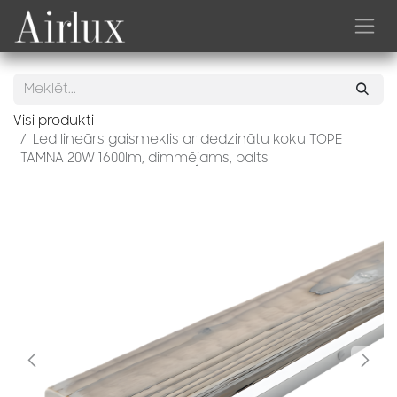
Skip to Content
Visi produkti
Led lineārs gaismeklis ar dedzinātu koku TOPE
TAMNA 20W 1600lm, dimmējams, balts