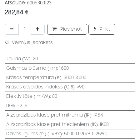
Atsauce:
6006300123
282,84
€
Pievienot
Pirkt
Vēlmjus_saraksts
Jauda (W)
:
20
Gaismas plūsma (lm)
:
1600
Krāsas temperatūra (K)
:
3000, 4000
Krāsas atveides indekss (CRI)
:
≥90
Efektivitāte (lm/W)
:
80
UGR
:
<21,5
Aizsardzības klase pret mitrumu (IP)
:
IP54
Aizsardzības klase pret triecieniem (IK)
:
IK08
Dzīves ilgums (h) (LxBx)
:
50000 L90/B10 25⁰C