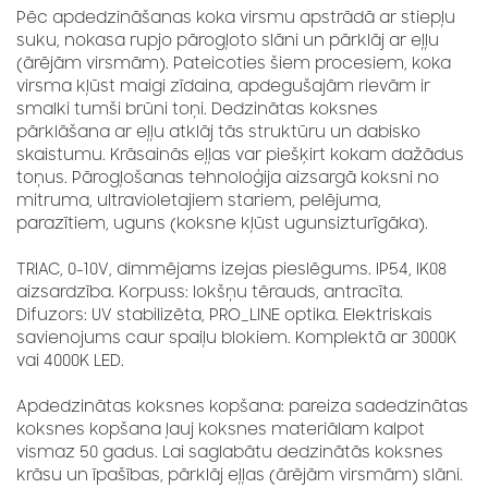
Pēc apdedzināšanas koka virsmu apstrādā ar stiepļu
suku, nokasa rupjo pārogļoto slāni un pārklāj ar eļļu
(ārējām virsmām). Pateicoties šiem procesiem, koka
virsma kļūst maigi zīdaina, apdegušajām rievām ir
smalki tumši brūni toņi. Dedzinātas koksnes
pārklāšana ar eļļu atklāj tās struktūru un dabisko
skaistumu. Krāsainās eļļas var piešķirt kokam dažādus
toņus. Pārogļošanas tehnoloģija aizsargā koksni no
mitruma, ultravioletajiem stariem, pelējuma,
parazītiem, uguns (koksne kļūst ugunsizturīgāka).
TRIAC, 0-10V, dimmējams izejas pieslēgums. IP54, IK08
aizsardzība. Korpuss: lokšņu tērauds, antracīta.
Difuzors: UV stabilizēta, PRO_LINE optika. Elektriskais
savienojums caur spaiļu blokiem. Komplektā ar 3000K
vai 4000K LED.
Apdedzinātas koksnes kopšana: pareiza sadedzinātas
koksnes kopšana ļauj koksnes materiālam kalpot
vismaz 50 gadus. Lai saglabātu dedzinātās koksnes
krāsu un īpašības, pārklāj eļļas (ārējām virsmām) slāni.