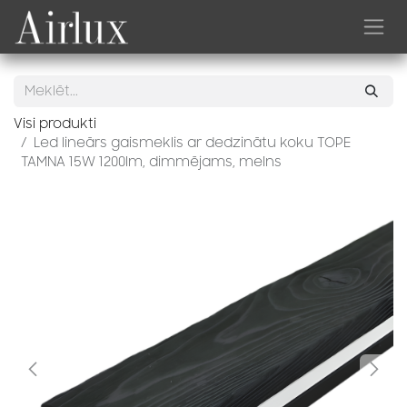
Skip to Content
Visi produkti
Led lineārs gaismeklis ar dedzinātu koku TOPE
TAMNA 15W 1200lm, dimmējams, melns