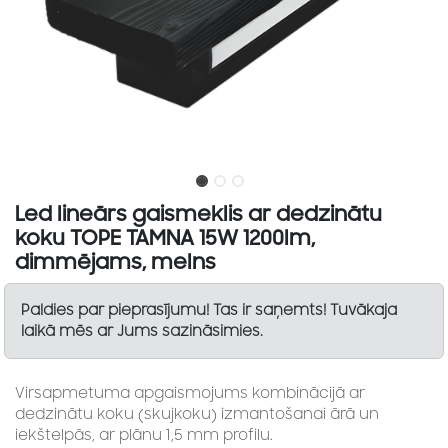
Led lineārs gaismeklis ar dedzinātu
koku TOPE TAMNA 15W 1200lm,
dimmējams, melns
Paldies par pieprasījumu! Tas ir saņemts! Tuvākaja
laikā mēs ar Jums sazināsimies.
Virsapmetuma apgaismojums kombinācijā ar
dedzinātu koku (skujkoku) izmantošanai ārā un
iekštelpās, ar plānu 1,5 mm profilu.