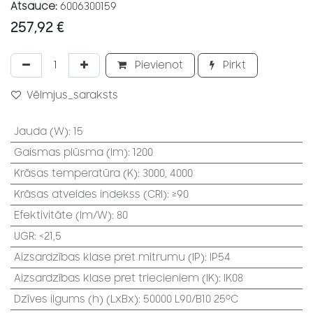
Atsauce:
6006300159
257,92
€
Pievienot
Pirkt
Vēlmjus_saraksts
Jauda (W)
:
15
Gaismas plūsma (lm)
:
1200
Krāsas temperatūra (K)
:
3000, 4000
Krāsas atveides indekss (CRI)
:
≥90
Efektivitāte (lm/W)
:
80
UGR
:
<21,5
Aizsardzības klase pret mitrumu (IP)
:
IP54
Aizsardzības klase pret triecieniem (IK)
:
IK08
Dzīves ilgums (h) (LxBx)
:
50000 L90/B10 25⁰C