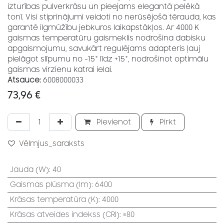
izturības pulverkrāsu un pieejams elegantā pelēkā
tonī. Visi stiprinājumi veidoti no nerūsējošā tērauda, kas
garantē ilgmūžību jebkuros laikapstākļos. Ar 4000 K
gaismas temperatūru gaismeklis nodrošina dabisku
apgaismojumu, savukārt regulējams adapteris ļauj
pielāgot slīpumu no -15° līdz +15°, nodrošinot optimālu
gaismas virzienu katrai ielai.
Atsauce:
6008000033
73,96
€
Pievienot
Pirkt
Vēlmjus_saraksts
Jauda (W)
:
40
Gaismas plūsma (lm)
:
6400
Krāsas temperatūra (K)
:
4000
Krāsas atveides indekss (CRI)
:
≥80