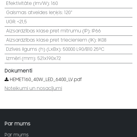
Efektivitāte (lm/W)
:
160
Gaismas atveides leņķis
:
120°
UGR
:
<21,5
Aizsardzības klase pret mitrumu (IP)
:
IP66
Aizsardzības klase pret triecieniem (IK)
:
IK08
Dzīves ilgums (h) (LxBx)
:
50000 L90/B10 25⁰C
Izmēri (mm)
:
521x190x72
Dokumenti
HEMET160_40W_LED_6400_LV.pdf
Noteikumi un nosacījumi
Par mums
Par mums