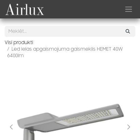
Skip to Content
Visi produkti
Led ielas apgaismojuma gaismeklis HEMET 40W
6400lm