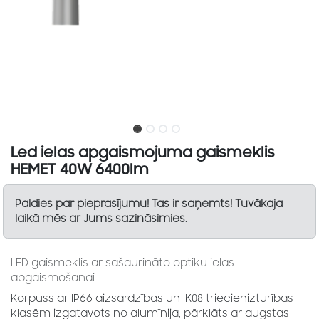
Led ielas apgaismojuma gaismeklis
HEMET 40W 6400lm
Paldies par pieprasījumu! Tas ir saņemts! Tuvākaja
laikā mēs ar Jums sazināsimies.
LED gaismeklis ar sašaurināto optiku ielas
apgaismošanai
Korpuss ar IP66 aizsardzības un IK08 triecienizturības
klasēm izgatavots no alumīnija, pārklāts ar augstas