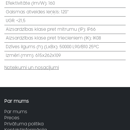
Efektivitāte (lm/W)
:
160
Gaismas atveides leņķis
:
120°
UGR
:
<21,5
Aizsardzības klase pret mitrumu (IP)
:
IP66
Aizsardzības klase pret triecieniem (IK)
:
IK08
Dzīves ilgums (h) (LxBx)
:
50000 L90/B10 25⁰C
Izmēri (mm)
:
615x262x109
Noteikumi un nosacījumi
Par mums
Par mums
Preces
Privātuma politika