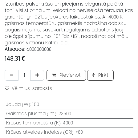
izturības pulverkrāsu un pieejams elegantā pelēkā
tonī. Visi stiprinājumi veidoti no nerūsējošā tērauda, kas
garantē ilgmūžību jebkuros laikapstākļos. Ar 4000 K
gaismas temperatūru gaismeklis nodrošina dabisku
apgaismojumu, savukārt regulējams adapteris ļauj
pielāgot slīpumu no -15° līdz +15°, nodrošinot optimālu
gaismas virzienu katrai ielai.
Atsauce:
6008000038
148,31
€
Pievienot
Pirkt
Vēlmjus_saraksts
Jauda (W)
:
150
Gaismas plūsma (lm)
:
22500
Krāsas temperatūra (K)
:
4000
Krāsas atveides indekss (CRI)
:
≥80