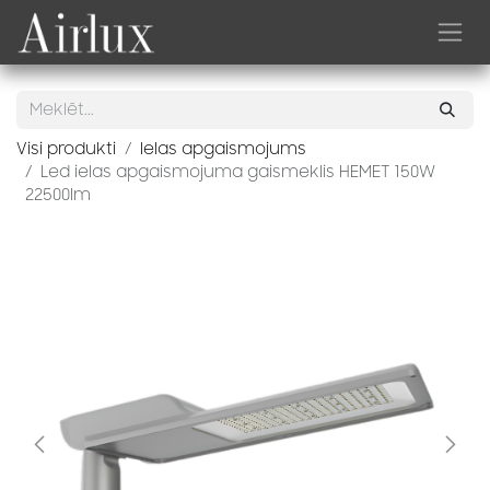
Skip to Content
Visi produkti
Ielas apgaismojums
Led ielas apgaismojuma gaismeklis HEMET 150W
22500lm