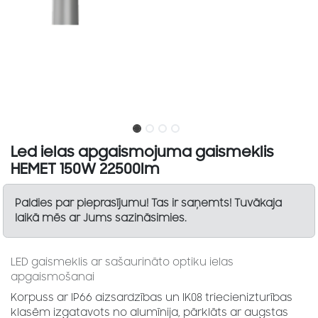
Led ielas apgaismojuma gaismeklis
HEMET 150W 22500lm
Paldies par pieprasījumu! Tas ir saņemts! Tuvākaja
laikā mēs ar Jums sazināsimies.
LED gaismeklis ar sašaurināto optiku ielas
apgaismošanai
Korpuss ar IP66 aizsardzības un IK08 triecienizturības
klasēm izgatavots no alumīnija, pārklāts ar augstas